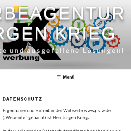
Zum
RBEAGENTUR
Inhalt
springen
RGEN KRIEG
te und ausgefallene Lösungen!
Menü
DATENSCHUTZ
Eigentümer und Betreiber der Webseite www.j-k-w.de
(„Webseite” genannt) ist Herr Jürgen Krieg.